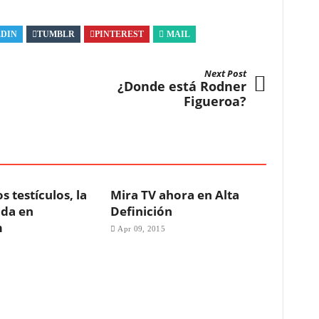
EDIN
TUMBLR
PINTEREST
MAIL
Next Post
¿Donde está Rodner
Figueroa?
s testículos, la
Mira TV ahora en Alta
da en
Definición
m
Apr 09, 2015