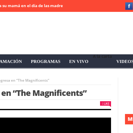
mamá en el día de las madres
¿Usted cree que el sexo lo hace más 
A la carta
AMACIÓN
PROGRAMAS
EN VIVO
VIDEO
regresa en “The Magnificents”
 en “The Magnificents”
LIKE
M