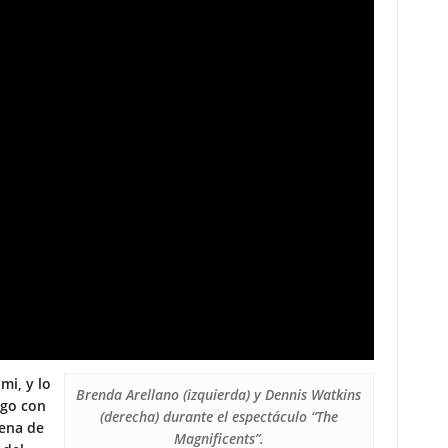
mi, y lo
Brenda Arellano (izquierda) y Dennis Watkins
ago con
(derecha) durante el espectáculo “The
cena de
Magnificents”.