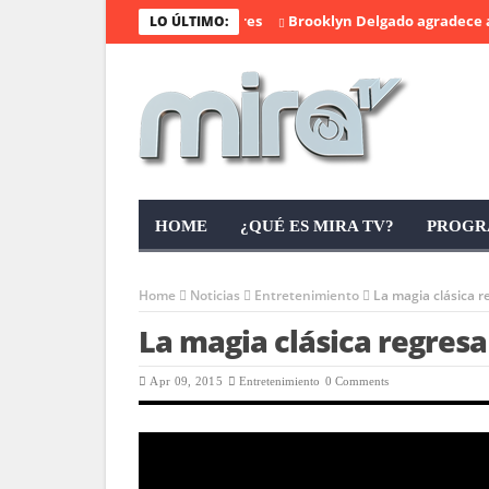
mas celebra el día de las madres
Brooklyn Delgado agradece a su 
LO ÚLTIMO:
HOME
¿QUÉ ES MIRA TV?
PROGR
Home
Noticias
Entretenimiento
La magia clásica 
La magia clásica regresa
Apr 09, 2015
Entretenimiento
0 Comments