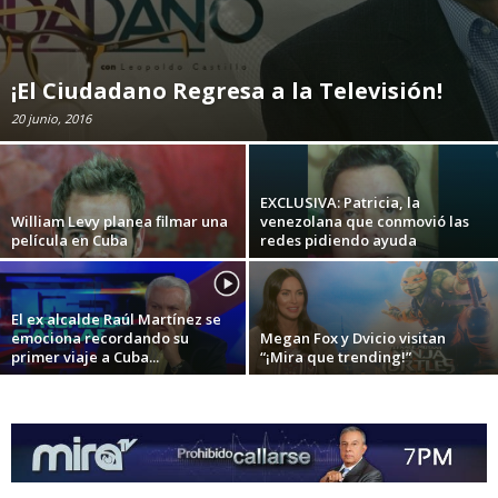
¡El Ciudadano Regresa a la Televisión!
20 junio, 2016
EXCLUSIVA: Patricia, la
William Levy planea filmar una
venezolana que conmovió las
película en Cuba
redes pidiendo ayuda
El ex alcalde Raúl Martínez se
emociona recordando su
Megan Fox y Dvicio visitan
primer viaje a Cuba...
“¡Mira que trending!”
Celebra el día de las madres con Mira TV
Los fines de semana son de Mira TV