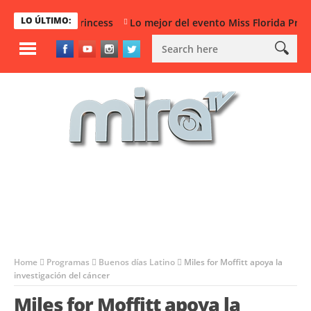
LO ÚLTIMO:
iss Florida Princess
Lo mejor del evento Miss Florida Princes
Home
Programas
Buenos días Latino
Miles for Moffitt apoya la
investigación del cáncer
Miles for Moffitt apoya la