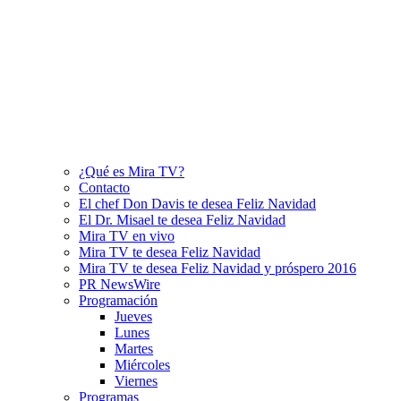
¿Qué es Mira TV?
Contacto
El chef Don Davis te desea Feliz Navidad
El Dr. Misael te desea Feliz Navidad
Mira TV en vivo
Mira TV te desea Feliz Navidad
Mira TV te desea Feliz Navidad y próspero 2016
PR NewsWire
Programación
Jueves
Lunes
Martes
Miércoles
Viernes
Programas