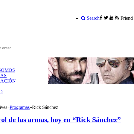
Search
Friend
SOMOS
AS
ACIÓN
O
ives
»
Programas
»
Rick Sánchez
rol de las armas, hoy en “Rick Sánchez”