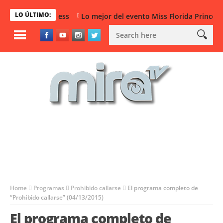
LO ÚLTIMO:
Florida Princess
Lo mejor del evento Miss Florida Princess
Home
Programas
Prohibido callarse
El programa completo de
“Prohibido callarse” (04/13/2015)
El programa completo de