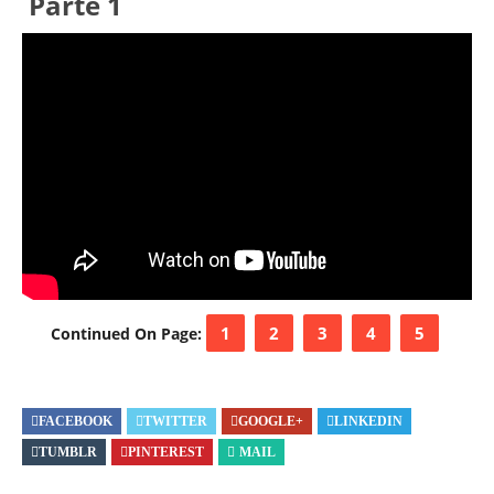
Parte 1
1
2
3
4
5
Continued On Page:
FACEBOOK
TWITTER
GOOGLE+
LINKEDIN
TUMBLR
PINTEREST
MAIL