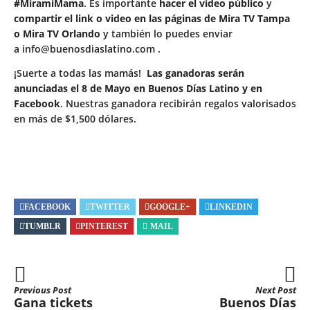
#MiramiMama
. Es importante
hacer el video público
y
compartir el link o video en las páginas de Mira TV Tampa
o Mira TV Orlando
y también lo puedes enviar
a
info@buenosdiaslatino.com
.
¡Suerte a todas las mamás!
Las ganadoras serán
anunciadas el 8 de Mayo en Buenos Días Latino y en
Facebook
. Nuestras ganadora recibirán regalos valorisados
en más de $1,500 dólares.
FACEBOOK
TWITTER
GOOGLE+
LINKEDIN
TUMBLR
PINTEREST
MAIL
Previous Post
Next Post
Gana tickets
Buenos Días