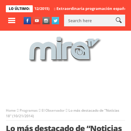
bservador” (08/12/2015)
Extraordinaria programación española lleg
LO ÚLTIMO:
Home
Programas
El Observador
Lo más destacado de “Noticias
18″ (10/21/2014)
Lo más destacado de “Noticias