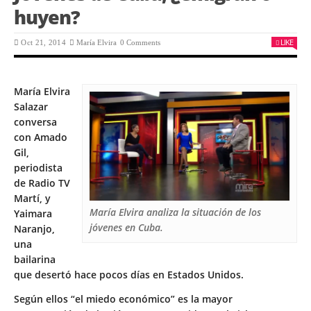
huyen?
LIKE
Oct 21, 2014
María Elvira
0 Comments
María Elvira
Salazar
conversa
con Amado
Gil,
periodista
de Radio TV
Martí, y
María Elvira analiza la situación de los
Yaimara
jóvenes en Cuba.
Naranjo,
una
bailarina
que desertó hace pocos días en Estados Unidos.
Según ellos “el miedo económico” es la mayor