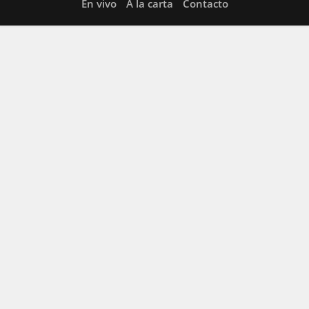
En vivo
A la carta
Contacto