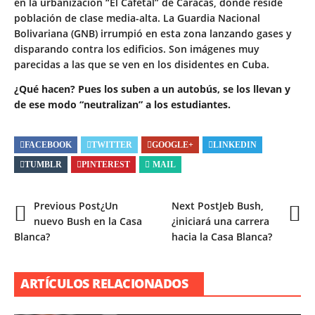
en la urbanización “El Cafetal” de Caracas, donde reside
población de clase media-alta. La Guardia Nacional
Bolivariana (GNB) irrumpió en esta zona lanzando gases y
disparando contra los edificios. Son imágenes muy
parecidas a las que se ven en los disidentes en Cuba.
¿Qué hacen? Pues los suben a un autobús, se los llevan y
de ese modo “neutralizan” a los estudiantes.
FACEBOOK
TWITTER
GOOGLE+
LINKEDIN
TUMBLR
PINTEREST
MAIL
Previous Post
¿Un
Next Post
Jeb Bush,
nuevo Bush en la Casa
¿iniciará una carrera
Blanca?
hacia la Casa Blanca?
ARTÍCULOS RELACIONADOS