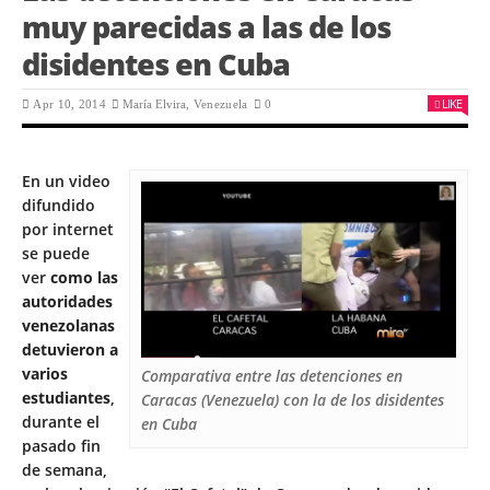
muy parecidas a las de los
disidentes en Cuba
LIKE
Apr 10, 2014
María Elvira
, Venezuela
0
En un video
difundido
por internet
se puede
ver
como las
autoridades
venezolanas
detuvieron a
varios
Comparativa entre las detenciones en
estudiantes
,
Caracas (Venezuela) con la de los disidentes
durante el
en Cuba
pasado fin
de semana,