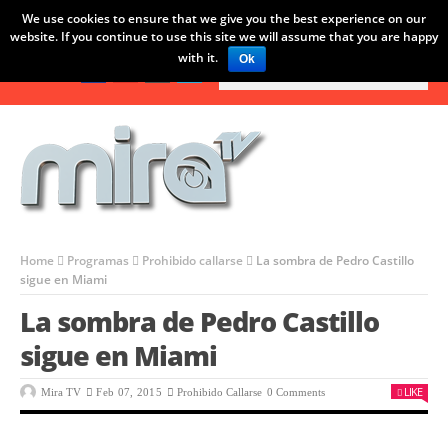
We use cookies to ensure that we give you the best experience on our
LO ÚLTIMO:
dés”, el programa completo (04/06/2015)
“Rick Sánchez”, el pr
website. If you continue to use this site we will assume that you are happy
with it.
Ok
Home
Programas
Prohibido callarse
La sombra de Pedro Castillo
sigue en Miami
La sombra de Pedro Castillo
sigue en Miami
LIKE
Mira TV
Feb 07, 2015
Prohibido Callarse
0 Comments