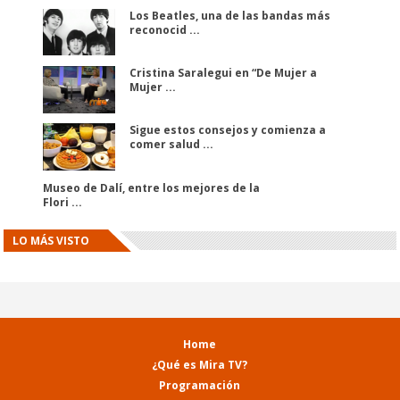
Los Beatles, una de las bandas más
reconocid ...
Cristina Saralegui en “De Mujer a
Mujer ...
Sigue estos consejos y comienza a
comer salud ...
El
El
programa
programa
Museo de Dalí, entre los mejores de la
completo
completo
Flori ...
de
de
“María
“María
Elvira”
Elvira”
LO MÁS VISTO
(12/04/2014)
(12/02/2014)
Home
¿Qué es Mira TV?
Programación