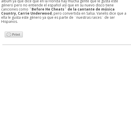
álbum ya que dice que en la Florida hay mucha gente que le gusta este
género pero no entiende el español así que en su nuevo disco tiene
canciones como
¨Before He Cheats¨
de la cantante de música
Country, Carrie Underwood
, pero convertida en Salsa. Vanelis dice que a
ella le gusta este género ya que es parte de ¨nuestras raices¨ de ser
Hispanos.