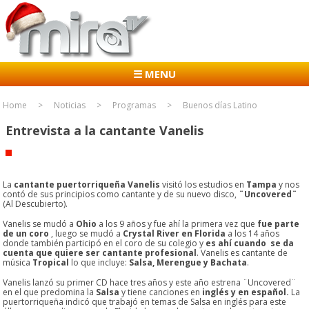
☰ MENU
Home
Noticias
Programas
Buenos días Latino
Entrevista a la cantante Vanelis
La
cantante puertorriqueña Vanelis
visitó los estudios en
Tampa
y nos
contó de sus principios como cantante y de su nuevo disco,
¨Uncovered¨
(Al Descubierto).
Vanelis se mudó a
Ohio
a los 9 años y fue ahí la primera vez que
fue parte
de un coro
, luego se mudó a
Crystal River en Florida
a los 14 años
donde también participó en el coro de su colegio y
es ahí cuando se da
cuenta que quiere ser cantante profesional
. Vanelis es cantante de
música
Tropical
lo que incluye:
Salsa, Merengue y Bachata
.
Vanelis lanzó su primer CD hace tres años y este año estrena ¨Uncovered¨
en el que predomina la
Salsa
y tiene canciones en
inglés y en español.
La
puertorriqueña indicó que trabajó en temas de Salsa en inglés para este