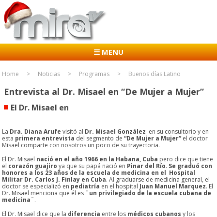
☰ MENU
Home
Noticias
Programas
Buenos días Latino
Entrevista al Dr. Misael en “De Mujer a Mujer”
El Dr. Misael en
La
Dra. Diana Arufe
visitó al
Dr. Misael González
en su consultorio y en
esta
primera entrevista
del segmento de
“De Mujer a Mujer”
el doctor
Misael comparte con nosotros un poco de su trayectoria.
El Dr. Misael
nació en el año
1966 en la Habana, Cuba
pero dice que tiene
el
corazón guajiro
ya que su papá nació en
Pinar del Río
.
Se graduó con
honores a los 23 años de la escuela de medicina en el Hospital
Militar Dr. Carlos J. Finlay en Cuba
. Al graduarse de medicina general, el
doctor se especializó en
pediatría
en el hospital
Juan Manuel Marquez
. El
Dr. Misael menciona que él es
¨un privilegiado de la escuela cubana de
medicina¨
.
El Dr. Misael dice que la
diferencia
entre los
médicos cubanos
y los