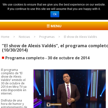
We use cookies to ensure that we give you the best experience on our website.
If you continue to use this site we will assume that you are happy with it.
Ok
☰ MENU
Home
Noticias
Programas
El show de Alexis Valdés
“El show de Alexis Valdés”, el programa complet
(10/30/2014)
Programa completo - 30 de octubre de 2014
El programa
completo de “El
show de Alexis
Valdés” emitido el
30 de octubre de
2014 en Mira TV ya
está disponible en
internet.
Disfruta de una
hora de humor y
entretenimiento de