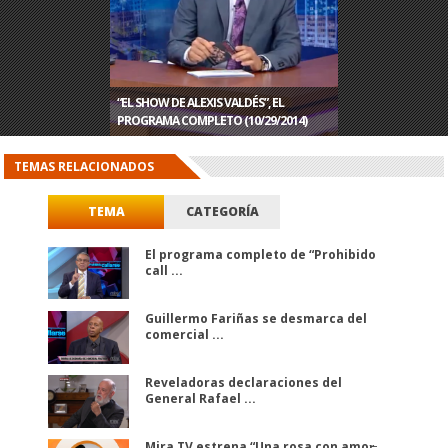
“EL SHOW DE ALEXIS VALDÉS”, EL
“EL SHOW DE ALEXIS VALDÉS”, EL
ANNETTE TADDEO VISITA A ALEXIS VALDÉS
“EL SHOW DE ALEXIS VALDÉS”, EL
PROGRAMA COMPLETO (10/29/2014)
PROGRAMA COMPLETO (10/28/2014)
EN PLENA CAMPAÑA ELECTORAL
PROGRAMA COMPLETO (10/27/2014)
TEMAS RELACIONADOS
TEMA
CATEGORÍA
El programa completo de “Prohibido
call ...
Guillermo Fariñas se desmarca del
comercial ...
Reveladoras declaraciones del
General Rafael ...
Mira TV estrena “Una rosa con amor̶ ...