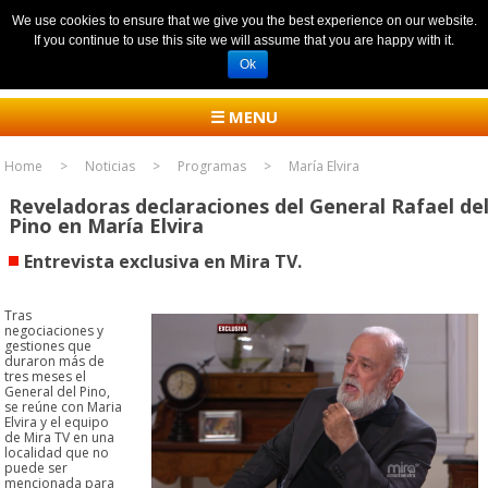
We use cookies to ensure that we give you the best experience on our website.
If you continue to use this site we will assume that you are happy with it.
Ok
☰ MENU
Home
Noticias
Programas
María Elvira
Reveladoras declaraciones del General Rafael de
Pino en María Elvira
Entrevista exclusiva en Mira TV.
Tras
negociaciones y
gestiones que
duraron más de
tres meses el
General del Pino,
se reúne con Maria
Elvira y el equipo
de Mira TV en una
localidad que no
puede ser
mencionada para