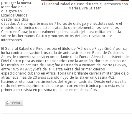
proteger la nueva
El General Rafael del Pino durante su entrevista con
identidad de la
María Elvira Salazar.
que goza en
Estados Unidos
desde hace dos
décadas. Ahí comparte más de 7 horas de diálogo y anécdotas sobre el
modelo económico que estan tratando de implementar los hermanos
Castro en Cuba; lo que realmente piensa la alta jefatura militar en la isla
sobre los hermanos Castro y muchos otros detalles reveladores e
interesantes.
El General Rafael del Pino, recibió el título de “Héroe de Playa Girón” por su
lucha contra la invasión frustrada de anti-castristas en Bahía de Cochinos.
Antes de convertirse en vicecomandante de la Fuerza Aérea fue asistente de
Fidel Castro para asuntos relacionados con la aviación, durante la crisis de
los misiles, en octubre de 1962; fue destinado a Vietnam del Norte (1968) y,
entre 1975 y 1977; y jefe de la Fuerza Aérea del primer cuerpo
expedicionario cubano en África. Toda una brillante carrera militar que dejó
atrás hace más de 20 años cuando huyó de la isla en un Cessna 402,
haciendo retumbar los cimientos del régimen castrista. Desde entonces ha
dado entrevistas primordialmente por correo electrónico pero esta es la
primera entrevista en persona que hace en muchos años.