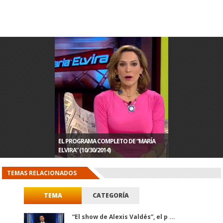
EL PROGRAMA COMPLETO DE “MARÍA
EL PROGRAMA COMPLETO DE “MARÍA
EL PROGRAMA COMPLETO DE “MARÍA
EL PROGRAMA COMPLETO DE “MARÍA
ELVIRA” (10/30/2014)
ELVIRA” (10/29/2014)
ELVIRA” (10/28/2014)
ELVIRA” (10/27/2014)
TEMAS RELACIONADOS
TEMA
CATEGORÍA
“El show de Alexis Valdés”, el p ...