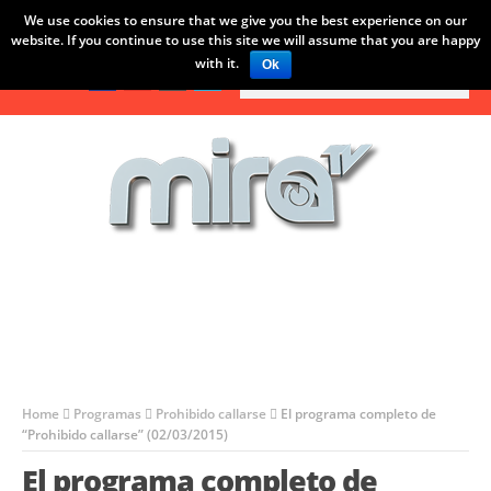
We use cookies to ensure that we give you the best experience on our
LO ÚLTIMO:
s”, el programa completo (04/06/2015)
“Rick Sánchez”, el progr
website. If you continue to use this site we will assume that you are happy
with it.
Ok
Home
Programas
Prohibido callarse
El programa completo de
“Prohibido callarse” (02/03/2015)
El programa completo de