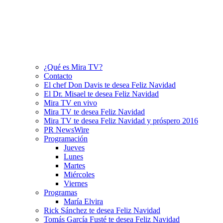
¿Qué es Mira TV?
Contacto
El chef Don Davis te desea Feliz Navidad
El Dr. Misael te desea Feliz Navidad
Mira TV en vivo
Mira TV te desea Feliz Navidad
Mira TV te desea Feliz Navidad y próspero 2016
PR NewsWire
Programación
Jueves
Lunes
Martes
Miércoles
Viernes
Programas
María Elvira
Rick Sánchez te desea Feliz Navidad
Tomás García Fusté te desea Feliz Navidad