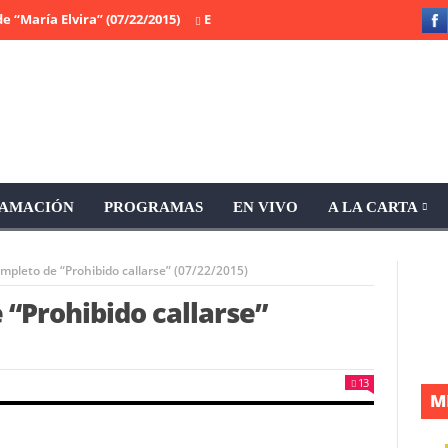
ría Elvira” (07/22/2015)
El programa completo de “Prohibido callars
AMACIÓN
PROGRAMAS
EN VIVO
A LA CARTA
mpleto de “Prohibido callarse” (07/22/2015)
“Prohibido callarse”
13
M