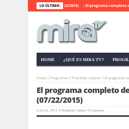
z”, el programa completo (07/22/2015)
El programa completo de “Ma
LO ÚLTIMO:
HOME
¿QUÉ ES MIRA TV?
PROGR
Home
Programas
Prohibido callarse
El programa co
El programa completo de 
(07/22/2015)
Jul 22, 2015
Prohibido Callarse
0 Comments