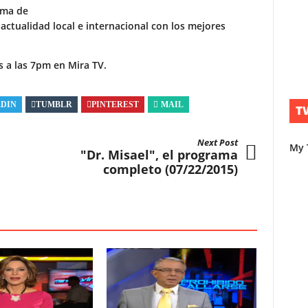
ama de
 actualidad local e internacional con los mejores
s a las 7pm en Mira TV.
EDIN
TUMBLR
PINTEREST
MAIL
T
Next Post
My 
"Dr. Misael", el programa
completo (07/22/2015)