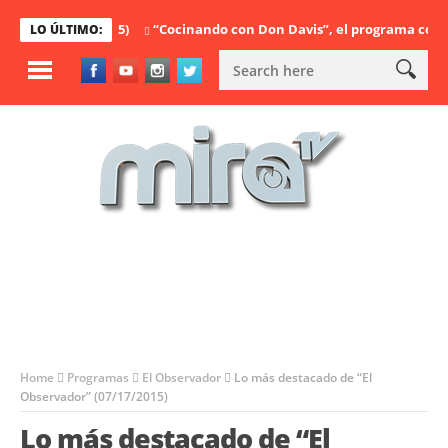
leto (07/17/2015)
“Cocinando con Don Davis”, el programa completo
LO ÚLTIMO:
Home
Programas
El Observador
Lo más destacado de “El
Observador” (07/17/2015)
Lo más destacado de “El