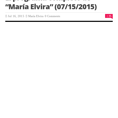
“María Elvira” (07/15/2015)
35
Jul 16, 2015
María Elvira
0 Comments