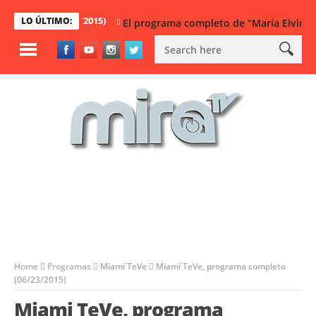
mpleto (06/25/2015)
LO ÚLTIMO:
El programa completo de “María Elvira” (06/
Home
Programas
Miami TeVe
Miami TeVe, programa completo
(06/23/2015)
Miami TeVe, programa