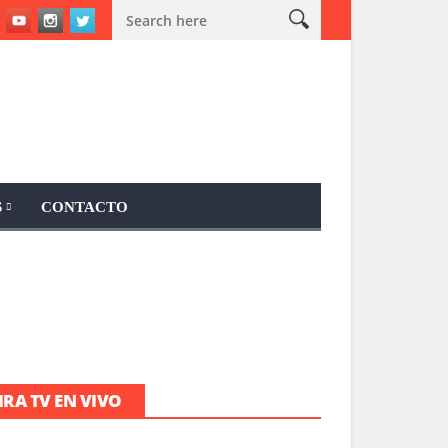
se” (06/17/2015)
“Dr. Misael”, el programa completo (06/17/2015)
S
CONTACTO
IRA TV EN VIVO