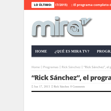
ez”, el programa completo (06/17/2015)
El programa completo de “Ma
LO ÚLTIMO:
HOME
¿QUÉ ES MIRA TV?
PROGR
Home
Programas
Rick Sánchez
“Rick Sánchez”, el
“Rick Sánchez”, el prog
Jun 17, 2015
Rick Sánchez
0 Comments