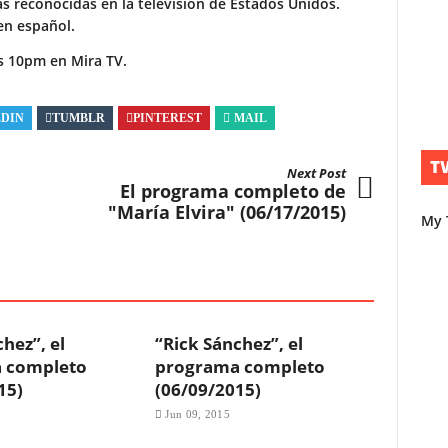
s reconocidas en la televisión de Estados Unidos.
en español.
as 10pm en Mira TV.
EDIN
TUMBLR
PINTEREST
MAIL
T
Next Post
El programa completo de
"María Elvira" (06/17/2015)
My 
hez”, el
“Rick Sánchez”, el
 completo
programa completo
15)
(06/09/2015)
Jun 09, 2015