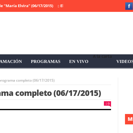
ría Elvira” (06/17/2015)
El programa completo de “Prohibido callar
A la carta
AMACIÓN
PROGRAMAS
EN VIVO
VIDEO
 programa completo (06/17/2015)
rama completo (06/17/2015)
9
M