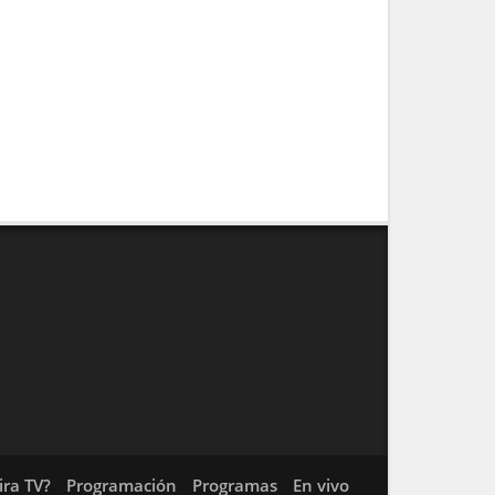
ra TV?
Programación
Programas
En vivo