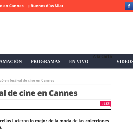
en Cannes
Buenos días Miami, programa completo – 3 de junio de 2
A la carta
AMACIÓN
PROGRAMAS
EN VIVO
VIDEO
có en festival de cine en Cannes
val de cine en Cannes
LIKE
rellas
lucieron
lo mejor de la moda
de las
colecciones
a.