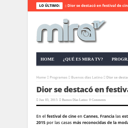
Dior se destacó en festival de cine 
LO ÚLTIMO:
HOME
¿QUÉ ES MIRA TV?
PROGR
Home
Programas
Buenos días Latino
Dior se desta
Dior se destacó en festi
Jun 03, 2015
Buenos Días Latino
0 Comments
En el
festival de cine
en
Cannes, Francia
las
est
2015
por las casas
más reconocidas de la mod