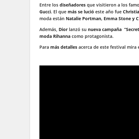
Entre los
diseñadores
que visitieron a los fam
Gucci
. El que
más se lució
este año fue
Christi
moda están
Natalie Portman, Emma Stone y Ch
Además,
Dior
lanzó su
nueva campaña “Secret 
moda Rihanna
como protagonista.
Para
más detalles
acerca de este festival mir