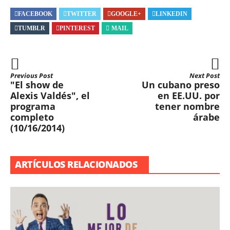
FACEBOOK
TWITTER
GOOGLE+
LINKEDIN
TUMBLR
PINTEREST
MAIL
Previous Post
Next Post
"El show de
Un cubano preso
Alexis Valdés", el
en EE.UU. por
programa
tener nombre
completo
árabe
(10/16/2014)
ARTÍCULOS RELACIONADOS