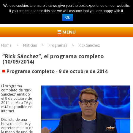
We use cookies to ensure that we give you the best experience on our website.
If you continue to use this site we will assume that you are happy with it.
Ok
☰ MENU
Home
Noticias
Programas
Rick Sánchez
“Rick Sánchez”, el programa completo
(10/09/2014)
Programa completo - 9 de octubre de 2014
El programa
completo de “Rick
Sánchez” emitido
el 9 de octubre de
2014 en Mira TV ya
está disponible en
internet.
Disfruta de una
hora de análisis y
entretenimiento de
la mano de uno de