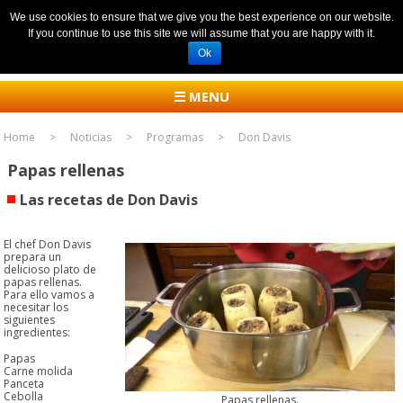
We use cookies to ensure that we give you the best experience on our website.
If you continue to use this site we will assume that you are happy with it.
Ok
☰ MENU
Home
Noticias
Programas
Don Davis
Papas rellenas
Las recetas de Don Davis
El chef Don Davis
prepara un
delicioso plato de
papas rellenas.
Para ello vamos a
necesitar los
siguientes
ingredientes:
Papas
Carne molida
Panceta
Cebolla
Papas rellenas.