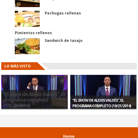
Pechugas rellenas
Pimientos rellenos
Sandwich de tasajo
LO MÁS VISTO
“El show de Alexis Valdés”, el
programa completo
“EL SHOW DE ALEXIS VALDÉS”, EL
(10/22/2014)
PROGRAMA COMPLETO (10/21/2014)
Home