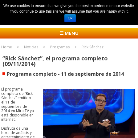
We use cookies to ensure that we give you the best experience on our website.
If you continue to use this site we will assume that you are happy with it.
Ok
☰ MENU
Home
Noticias
Programas
Rick Sánchez
“Rick Sánchez”, el programa completo
(09/11/2014)
Programa completo - 11 de septiembre de 2014
El programa
completo de “Rick
Sánchez” emitido
el 11 de
septiembre de
2014 en Mira TV ya
está disponible en
internet.
Disfruta de una
hora de análisis y
entretenimiento de