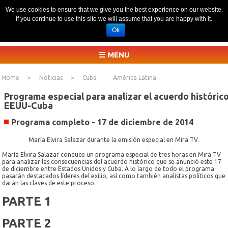
We use cookies to ensure that we give you the best experience on our website.
If you continue to use this site we will assume that you are happy with it.
Ok
☰ MENU
Home
Noticias
Cuba
América Latina
Programa especial para analizar el acuerdo históric
EEUU-Cuba
Programa completo - 17 de diciembre de 2014
María Elvira Salazar durante la emisión especial en Mira TV.
María Elvira Salazar conduce un programa especial de tres horas en Mira TV
para analizar las consecuencias del acuerdo histórico que se anunció este 17
de diciembre entre Estados Unidos y Cuba. A lo largo de todo el programa
pasarán destacados líderes del exilio, así como también analistas políticos que
darán las claves de este proceso.
PARTE 1
PARTE 2