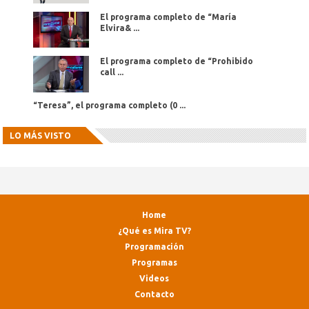
El programa completo de “María
Elvira& ...
El programa completo de “Prohibido
call ...
“Teresa”, el programa completo (0 ...
LO MÁS VISTO
Home
¿Qué es Mira TV?
Programación
Programas
Videos
Contacto