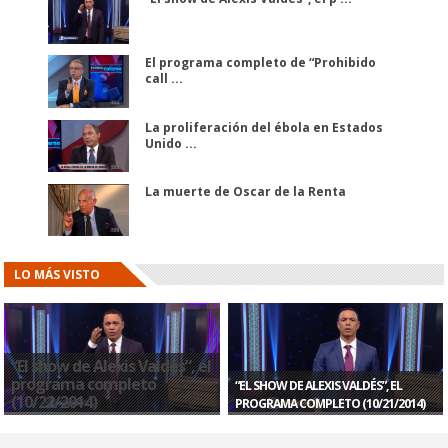
El programa completo de “Prohibido
call ...
La proliferación del ébola en Estados
Unido ...
La muerte de Oscar de la Renta
LO MÁS VISTO
“El show de Alexis Valdés”, el
programa completo
“EL SHOW DE ALEXIS VALDÉS”, EL
(10/22/2014)
PROGRAMA COMPLETO (10/21/2014)