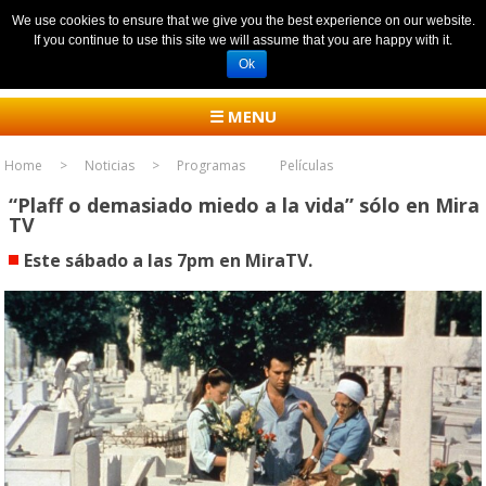
We use cookies to ensure that we give you the best experience on our website.
If you continue to use this site we will assume that you are happy with it.
Ok
☰ MENU
Home
Noticias
Programas
Películas
“Plaff o demasiado miedo a la vida” sólo en Mira
TV
Este sábado a las 7pm en MiraTV.