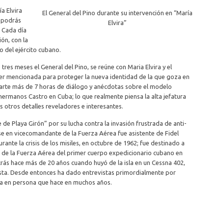
ía Elvira
El General del Pino durante su intervención en “María
a podrás
Elvira”
. Cada día
ón, con la
o del ejército cubano.
res meses el General del Pino, se reúne con Maria Elvira y el
er mencionada para proteger la nueva identidad de la que goza en
rte más de 7 horas de diálogo y anécdotas sobre el modelo
ermanos Castro en Cuba; lo que realmente piensa la alta jefatura
s otros detalles reveladores e interesantes.
oe de Playa Girón” por su lucha contra la invasión frustrada de anti-
se en vicecomandante de la Fuerza Aérea fue asistente de Fidel
rante la crisis de los misiles, en octubre de 1962; fue destinado a
fe de la Fuerza Aérea del primer cuerpo expedicionario cubano en
atrás hace más de 20 años cuando huyó de la isla en un Cessna 402,
ista. Desde entonces ha dado entrevistas primordialmente por
sta en persona que hace en muchos años.