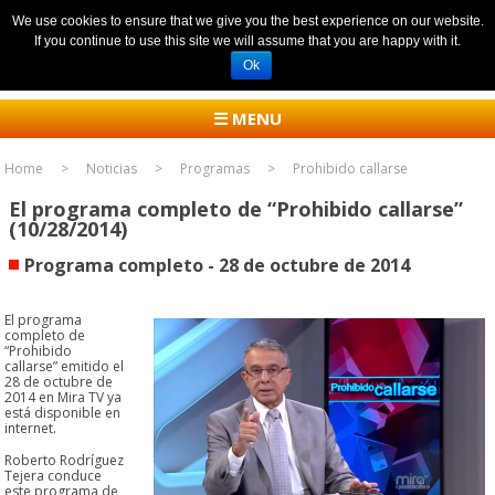
We use cookies to ensure that we give you the best experience on our website.
If you continue to use this site we will assume that you are happy with it.
Ok
☰ MENU
Home
Noticias
Programas
Prohibido callarse
El programa completo de “Prohibido callarse”
(10/28/2014)
Programa completo - 28 de octubre de 2014
El programa
completo de
“Prohibido
callarse” emitido el
28 de octubre de
2014 en Mira TV ya
está disponible en
internet.
Roberto Rodríguez
Tejera conduce
este programa de