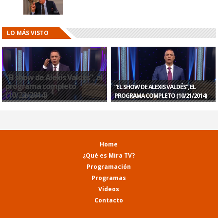
LO MÁS VISTO
“El show de Alexis Valdés”, el
programa completo
“EL SHOW DE ALEXIS VALDÉS”, EL
(10/22/2014)
PROGRAMA COMPLETO (10/21/2014)
Home
¿Qué es Mira TV?
Programación
Programas
Videos
Contacto