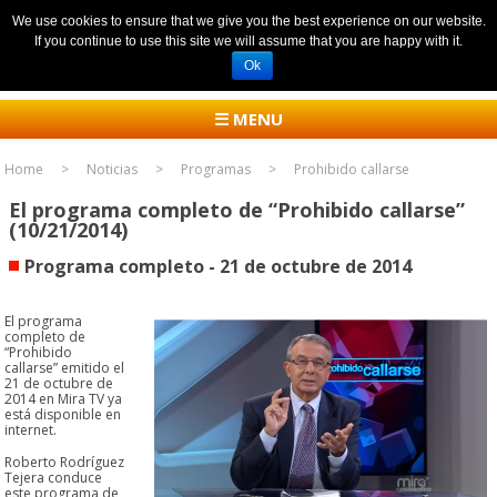
We use cookies to ensure that we give you the best experience on our website.
If you continue to use this site we will assume that you are happy with it.
Ok
☰ MENU
Home
Noticias
Programas
Prohibido callarse
El programa completo de “Prohibido callarse”
(10/21/2014)
Programa completo - 21 de octubre de 2014
El programa
completo de
“Prohibido
callarse” emitido el
21 de octubre de
2014 en Mira TV ya
está disponible en
internet.
Roberto Rodríguez
Tejera conduce
este programa de