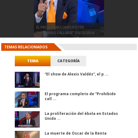
EL PROGRAMA COMPLETO DE
LA PROLIFERACIÓN DEL ÉBOLA EN
LOS CAMBIOS EN CUBA, A DEBATE CON
EL PROGRAMA COMPLETO DE
“PROHIBIDO CALLARSE” (10/22/2014)
ESTADOS UNIDOS
GUILLERMO FARIÑAS
“PROHIBIDO CALLARSE” (10/20/2014)
TEMAS RELACIONADOS
TEMA
CATEGORÍA
“El show de Alexis Valdés”, el p ...
El programa completo de “Prohibido
call ...
La proliferación del ébola en Estados
Unido ...
La muerte de Oscar de la Renta