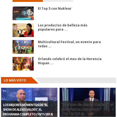
El Top 5 con Nuklear
Los productos de belleza más
populares para ...
Multicultural Festival, un evento para
todas ...
Orlando celebró el mes de la Herencia
Hispan ...
LO MÁS VISTO
“El show de Alexis Valdés”, el
LOS MEJORES MOMENTOS DE “EL
programa completo
SHOW DE ALEXIS VALDÉS”, EL
(10/10/2014)
PROGRAMA COMPLETO (10/11/2014)