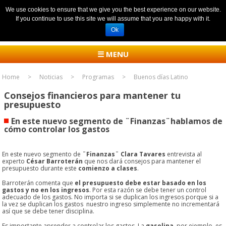
We use cookies to ensure that we give you the best experience on our website.
If you continue to use this site we will assume that you are happy with it.
Ok
☰ MENU
Home
Noticias
Programas
Buenos días Latino
Consejos financieros para mantener tu
presupuesto
En este nuevo segmento de ¨Finanzas¨hablamos de
cómo controlar los gastos
En este nuevo segmento de
¨Finanzas¨
Clara Tavares
entrevista al
experto
César Barroterán
que nos dará consejos para mantener el
presupuesto durante este
comienzo a clases
.
Barroterán comenta que
el presupuesto debe estar basado en los
gastos y no en los ingresos
. Por esta razón se debe tener un control
adecuado de los gastos. No importa si se duplican los ingresos porque si a
la vez se duplican los gastos nuestro ingreso simplemente no incrementará
así que se debe tener disciplina.
Es importante aprender a controlar los gastos. La
gasolina
, por ejemplo, es