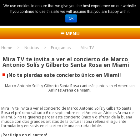
We use cookies to ensure that we give you the best experience on our website.
If you continue to use this site we will assume that you are happy with it.
Ok
☰ MENU
Home
Noticias
Programas
Mira TV
Mira TV te invita a ver el concierto de Marco
Antonio Solís y Gilberto Santa Rosa en Miami
¡No te pierdas este concierto único en Miami!
Marco Antonio Solís y Gilberto Santa Rosa cantarán juntos en el American
Airlines Arena de Miami.
Mira TV te invita a ver el concierto de Marco Antonio Solís y Gilberto Santa
Rosa el próximo sábado 6 de septiembre en el American Airlines Arena de
Miami. Si no te quieres perder este concierto único y disfrutar de la buena
música con dos grandes artistas de la cultura latina rellena el siguiente
formulario y entrarás en el sorteo de una entrada doble.
¡Participa en el sorteo!