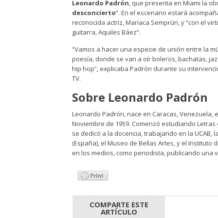
Leonardo Padrón
, que presenta en Miami la obr
desconcierto
“. En el escenario estará acompañ
reconocida actriz, Mariaca Semprún, y “con el vir
guitarra, Aquiles Báez”.
“Vamos a hacer una especie de unión entre la mú
poesía, donde se van a oír boleros, bachatas, jaz
hip hop”, explicaba Padrón durante su intervenci
TV.
Sobre Leonardo Padrón
Leonardo Padrón, nace en Caracas, Venezuela, e
Noviembre de 1959. Comenzó estudiando Letras en
se dedicó a la docencia, trabajando en la UCAB, 
(España), el Museo de Bellas Artes, y el Institut
en los medios, como periodista, publicando una v
COMPARTE ESTE
ARTÍCULO