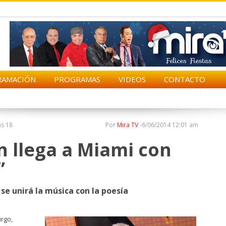
RAMACIÓN
PROGRAMAS
VIDEOS
CONTACTO
as 18
Por
Mira TV
-
6/06/2014 12:01 am
 llega a Miami con
”
se unirá la música con la poesía
urgo,