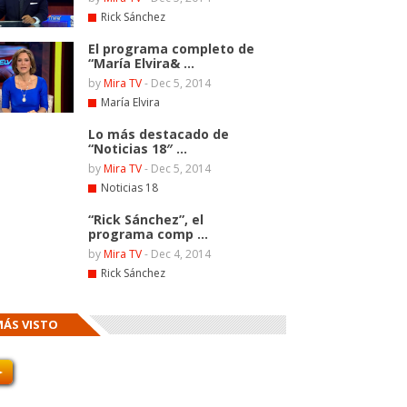
Rick Sánchez
El programa completo de
“María Elvira& ...
by
Mira TV
-
Dec 5, 2014
María Elvira
Lo más destacado de
“Noticias 18″ ...
by
Mira TV
-
Dec 5, 2014
Noticias 18
“Rick Sánchez”, el
programa comp ...
by
Mira TV
-
Dec 4, 2014
Rick Sánchez
MÁS VISTO