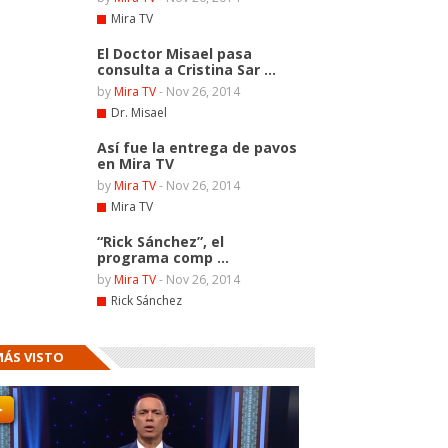
Mira TV
El Doctor Misael pasa
consulta a Cristina Sar ...
by
Mira TV
-
Nov 26, 2014
Dr. Misael
Así fue la entrega de pavos
en Mira TV
by
Mira TV
-
Nov 26, 2014
Mira TV
“Rick Sánchez”, el
programa comp ...
by
Mira TV
-
Nov 26, 2014
Rick Sánchez
MÁS VISTO