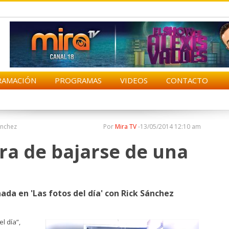
RAMACIÓN
PROGRAMAS
VIDEOS
CONTACTO
ánchez
Por
Mira TV
-
13/05/2014 12:10 am
ra de bajarse de una
ada en 'Las fotos del día' con Rick Sánchez
l día”,