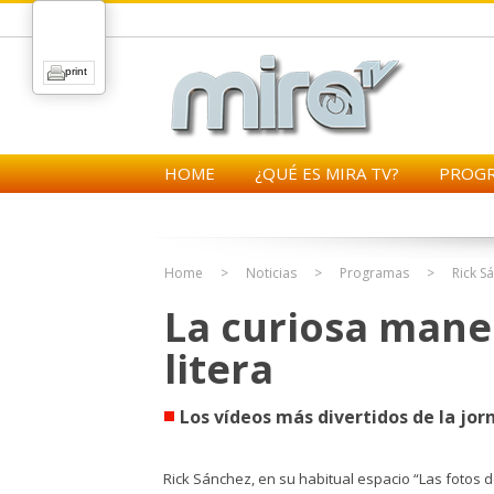
print
HOME
¿QUÉ ES MIRA TV?
PROG
Home
Noticias
Programas
Rick S
La curiosa mane
litera
Los vídeos más divertidos de la jorn
Rick Sánchez, en su habitual espacio “Las fotos de