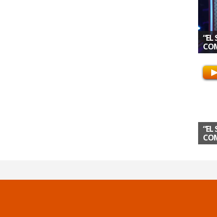
“EL
COM
“EL
COM