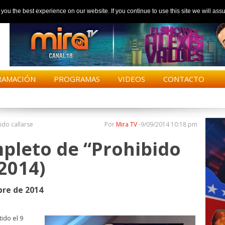
ou the best experience on our website. If you continue to use this site we will assu
RAMACIÓN
PROGRAMAS
VIDEOS
CONTACTO
ido callarse
Por
Mira TV
-
9/09/2014 10:18 pm
pleto de “Prohibido
/2014)
re de 2014
ido el 9