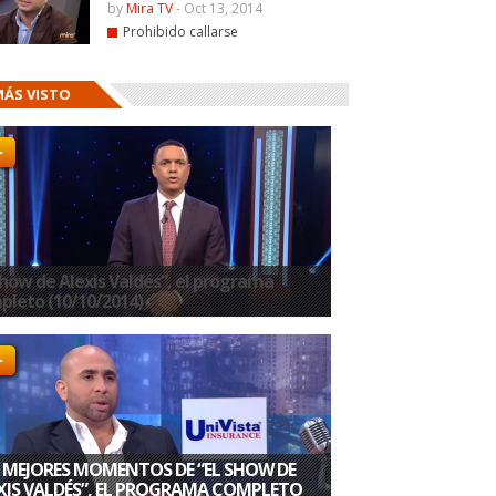
by
Mira TV
-
Oct 13, 2014
Prohibido callarse
MÁS VISTO
show de Alexis Valdés”, el programa
pleto (10/10/2014)
 MEJORES MOMENTOS DE “EL SHOW DE
XIS VALDÉS”, EL PROGRAMA COMPLETO