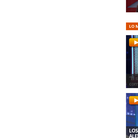
LO 
“El 
com
LOS
ALE