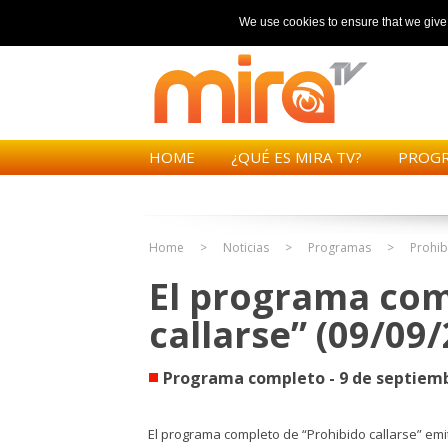
We use cookies to ensure that we give y
HOME
¿QUÉ ES MIRA TV?
PROG
Home
Noticias
Programas
Prohib
El programa com
callarse” (09/09
Programa completo - 9 de septiemb
El programa completo de “Prohibido callarse” emit