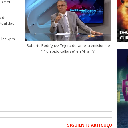
ible en
a de
ctualidad
DEB
ENT
EL 
EL 
CUR
“PR
CAL
CAL
a las 7pm
Roberto Rodríguez Tejera durante la emisión de
“Prohibido callarse” en Mira TV.
SIGUIENTE ARTÍCULO