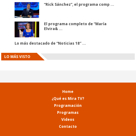
“Rick Sánchez”, el programa comp ...
El programa completo de “María
Elvira& ...
Lo más destacado de “Noticias 18″ ...
LO MÁS VISTO
Home
¿Qué es Mira TV?
Programación
Programas
Videos
Contacto