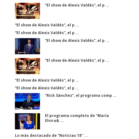
“El show de Alexis Valdés”, el p ...
“El show de Alexis Valdés”, el p ...
“El show de Alexis Valdés”, el p ...
“El show de Alexis Valdés”, el p ...
“El show de Alexis Valdés”, el p ...
“El show de Alexis Valdés”, el p ...
“El show de Alexis Valdés”, el p ...
“Rick Sánchez”, el programa comp ...
El programa completo de “María
Elvira& ...
El
El
programa
programa
Lo más destacado de “Noticias 18″ ...