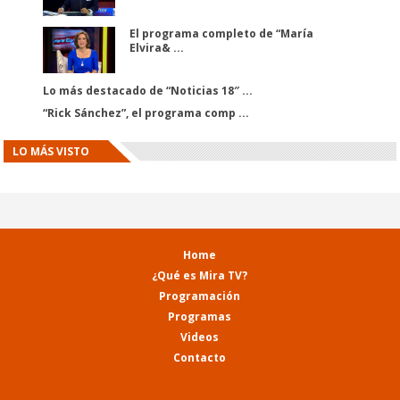
El programa completo de “María
Elvira& ...
El
El
programa
programa
Lo más destacado de “Noticias 18″ ...
completo
completo
“Rick Sánchez”, el programa comp ...
de
de
“María
“María
Elvira”
Elvira”
LO MÁS VISTO
(12/04/2014)
(12/02/2014)
Home
¿Qué es Mira TV?
Programación
Programas
Videos
Contacto