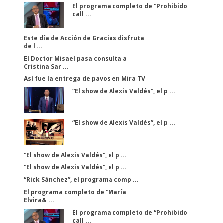
El programa completo de “Prohibido
call ...
Este día de Acción de Gracias disfruta
de l ...
El Doctor Misael pasa consulta a
Cristina Sar ...
Así fue la entrega de pavos en Mira TV
“El show de Alexis Valdés”, el p ...
“El show de Alexis Valdés”, el p ...
“El show de Alexis Valdés”, el p ...
“El show de Alexis Valdés”, el p ...
“Rick Sánchez”, el programa comp ...
El programa completo de “María
Elvira& ...
El programa completo de “Prohibido
call ...
EL
EL